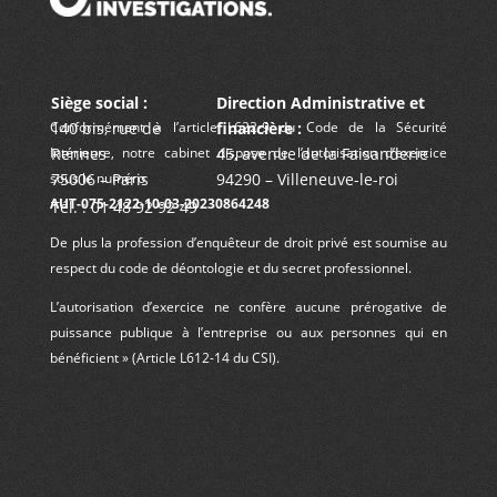
Siège social :
Direction Administrative et
140 bis, rue de
financière :
Conformément à l’article L622-9 du Code de la Sécurité
Rennes
45, avenue de la Faisanderie
Intérieure, notre cabinet dispose de l’autorisation d’exercice
75006 – Paris
94290 – Villeneuve-le-roi
sous le numéro
AUT-075-2122-10-03-20230864248
Tél. : 01 48 92 92 49
De plus la profession d’enquêteur de droit privé est soumise au
respect du code de déontologie et du secret professionnel.
L’autorisation d’exercice ne confère aucune prérogative de
puissance publique à l’entreprise ou aux personnes qui en
bénéficient » (Article L612-14 du CSI).